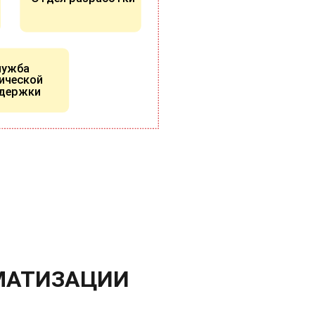
лужба
ической
держки
МАТИЗАЦИИ