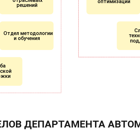
отраслевых
оптимизации
решений
С
Отдел методологии
техн
и обучения
под
жба
еской
ржки
ЕЛОВ ДЕПАРТАМЕНТА АВТО