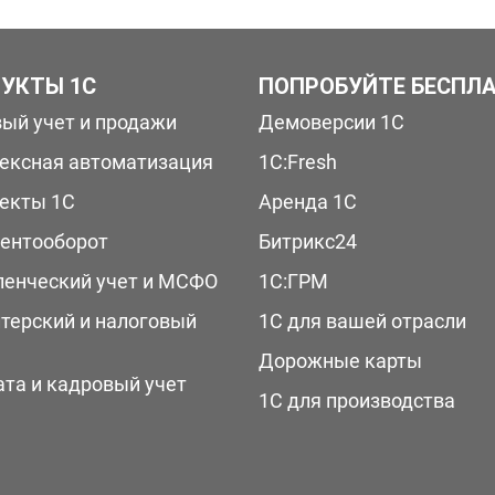
УКТЫ 1С
ПОПРОБУЙТЕ БЕСПЛ
вый учет и продажи
Демоверсии 1С
ексная автоматизация
1С:Fresh
екты 1С
Аренда 1С
ентооборот
Битрикс24
ленческий учет и МСФО
1С:ГРМ
лтерский и налоговый
1С для вашей отрасли
Дорожные карты
ата и кадровый учет
1С для производства
Ы