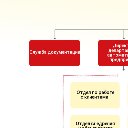
Дирек
департа
Служба документации
автомат
предпр
Отдел по работе
с клиентами
Отдел внедрения