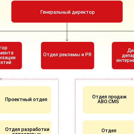
Генеральный директор
тор
Ди
мента
Отдел рекламы и PR
депа
изации
интерн
иятий
Отдел продаж
Проектный отдел
ABO.CMS
Отдел разработки
Отдел