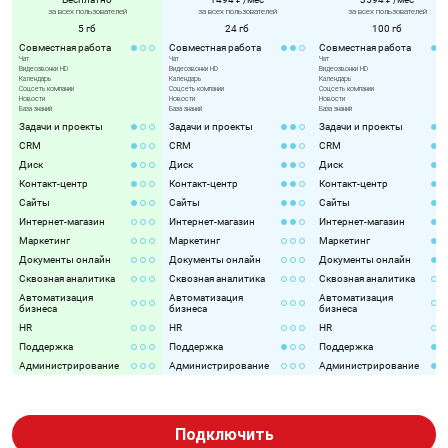
за всех пользователей
за всех пользователей
за всех пользователей
5 гб
24 гб
100 гб
Совместная работа
Совместная работа
Совместная работа
Чат
Чат
Чат
Видеозвонки HD
Видеозвонки HD
Видеозвонки HD
Календарь
Календарь
Календарь
Соцсеть компании
Соцсеть компании
Соцсеть компании
Новости
Новости
Новости
База знаний
База знаний
База знаний
Задачи и проекты
Задачи и проекты
Задачи и проекты
CRM
CRM
CRM
Диск
Диск
Диск
Контакт-центр
Контакт-центр
Контакт-центр
Сайты
Сайты
Сайты
Интернет-магазин
Интернет-магазин
Интернет-магазин
Маркетинг
Маркетинг
Маркетинг
Документы онлайн
Документы онлайн
Документы онлайн
Сквозная аналитика
Сквозная аналитика
Сквозная аналитика
Автоматизация
Автоматизация
Автоматизация
бизнеса
бизнеса
бизнеса
HR
HR
HR
Поддержка
Поддержка
Поддержка
Администрирование
Администрирование
Администрирование
Подключить