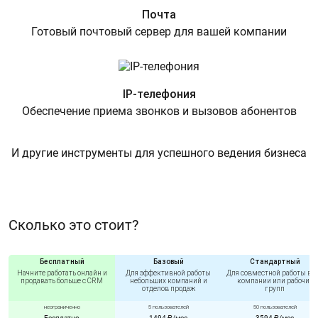
Почта
Готовый почтовый сервер для вашей компании
IP-телефония
Обеспечение приема звонков и вызовов абонентов
И другие инструменты для успешного ведения бизнеса
Сколько это стоит?
Бесплатный
Базовый
Стандартный
Начните работать онлайн и
Для эффективной работы
Для совместной работы вс
продавать больше с CRM
небольших компаний и
компании или рабочих
отделов продаж
групп
неограниченно
5 пользователей
50 пользователей
Бесплатно
1494 ₽/мес
3594 ₽/мес