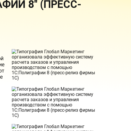
ИИ 8" (ПРЕСС-
ой
ие
от
ке