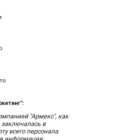
и
о
это
кетинг":
омпанией "Армекс", как
, заключалась в
ту всего персонала
ся информация,