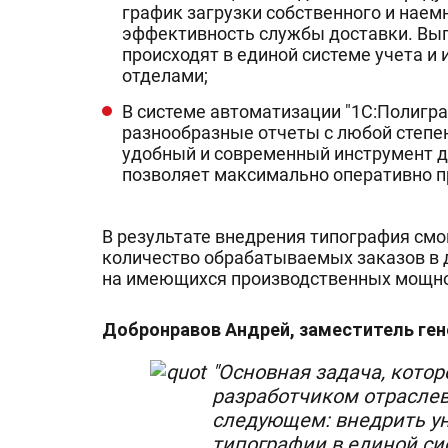
график загрузки собственного и наем
эффективность службы доставки. Вы
происходят в единой системе учета 
отделами;
В системе автоматизации "1С:Полигр
разнообразные отчеты с любой степе
удобный и современный инструмент д
позволяет максимально оперативно 
В результате внедрения типография смо
количество обрабатываемых заказов в два
на имеющихся производственных мощно
Добронравов Андрей, заместитель ген
"Основная задача, кото
разработчиком отраслев
следующем: внедрить ун
типографии в единой си