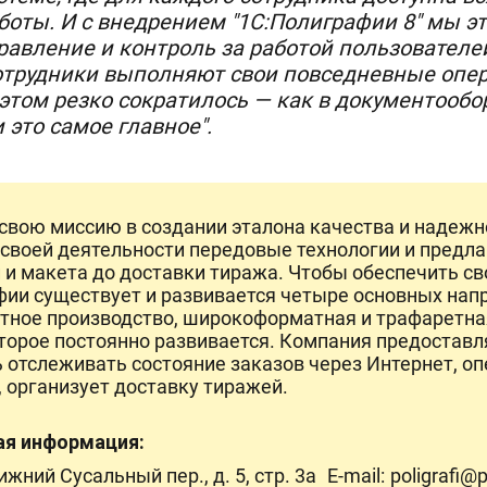
боты. И с внедрением "1С:Полиграфии 8" мы эт
авление и контроль за работой пользователей.
отрудники выполняют свои повседневные опер
том резко сократилось — как в документообор
 это самое главное".
свою миссию в создании эталона качества и надежн
 своей деятельности передовые технологии и предл
и и макета до доставки тиража. Чтобы обеспечить 
фии существует и развивается четыре основных нап
етное производство, широкоформатная и трафаретная
торое постоянно развивается. Компания предоставля
 отслеживать состояние заказов через Интернет, о
 организует доставку тиражей.
ая информация:
жний Сусальный пер., д. 5, стр. 3а
E-mail:
poligrafi@p