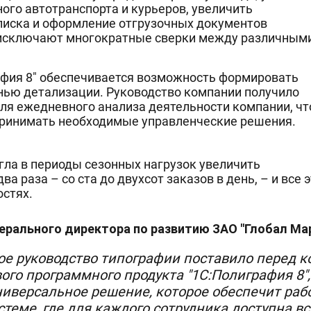
ного автотранспорта и курьеров, увеличить
писка и оформление отгрузочных документов
и исключают многократные сверки между различным
афия 8" обеспечивается возможность формировать
нью детализации. Руководство компании получило
ля ежедневного анализа деятельности компании, чт
принимать необходимые управленческие решения.
гла в периоды сезонных нагрузок увеличить
 раза – со ста до двухсот заказов в день, – и все 
стях.
ерального директора по развитию ЗАО "Глобал Мар
рое руководство типографии поставило перед к
ого программного продукта "1С:Полиграфия 8"
иверсальное решение, которое обеспечит рабо
стеме, где для каждого сотрудника доступна в